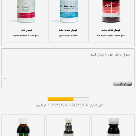
خمیره گاوزبان عنبری جدوار
قرص اطریفل اسطوخودوسی
تونیک بسیار قوی قلب و مغز
مقوی مغز و اعصاب
قرص ایارج
کپسول اسطوخودوس علوی