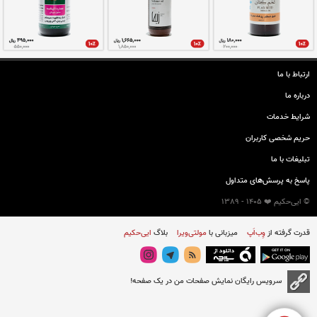
درد و سردردهای میگرنی
صرع دماغی، تشنج و رطوبات لزج
ارتباط با ما
درباره ما
شرایط خدمات
حريم شخصی كاربران
تبليغات با ما
پاسخ به پرسش‌های متداول
کپسول سفوف حفظ
کپسول هلدی
© ایی‌حکیم ❤️ 1405 - 1389
تنقیه و تقویت دماغ
رافع سودا از سیستم عصبی
قدرت گرفته از
وِب‌اَپ
میزبانی با
مولتی‌ویرا
بلاگ
ایی‌حکیم
سرویس رایگان نمایش صفحات من در یک صفحه!