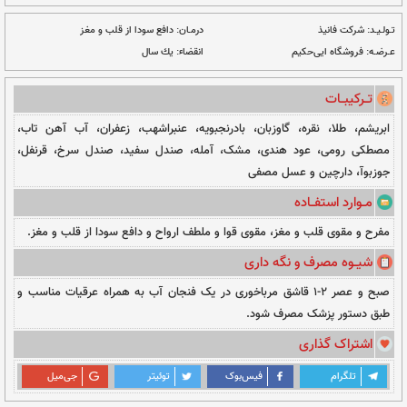
ت دلخواه
نــا مــوجــود
درمـان:
دافع سودا از قلب و مغز
انقضاء:
یك سال
اوزبان، بادرنجبویه، عنبراشهب، زعفران، آب آهن تاب،
ندی، مشک، آمله، صندل سفید، صندل سرخ، قرنفل،