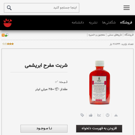
فروشگاه
شگفتی‌ها
نشریه
دانشنامه
میره
شربت مفرح ابریشمی
ثــبــت:
✅
مقدار:
📦 ٢۵٠ میلی لیتر