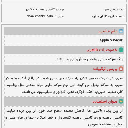
ت دلخواه
نــا مــوجــود
درمـان:
کاهش دهنده قند خون
ســایــت:
www.ehakim.com
ی