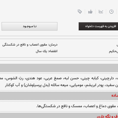
افزودن به فهرست دلخواه
نــا مــوجــود
درمـان:
مقوی اعصاب و نافع در شکستگی
ی‌حکیم
انقضاء:
یك سال
ف، دارچینی، کبابه چینی، حسن لبه، صمغ عربی، عود هندی، ربّ السّوس، م
سفید، پودر ابریشم، مومیایی، میعه سائله (بدل پرسیاوشان) و آب کوکنار
ـاده
ام، مقوی دماغ و اعصاب، ممسک و نافع در شکستگی‌ها.
ف و نگه داری