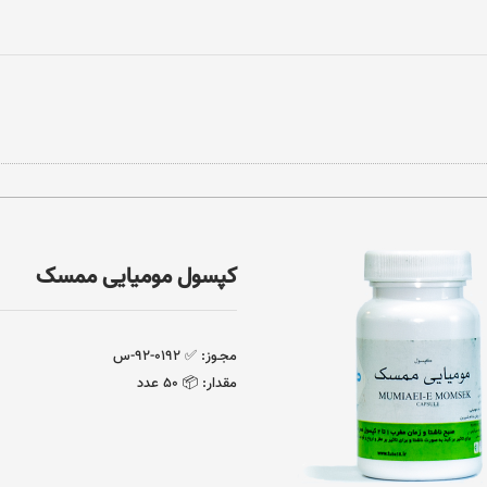
کپسول مومیایی ممسک
مجـوز:
✅ ٠١٩٢-٩٢-س
مقدار:
📦 ٥٠ عدد