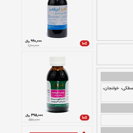
صطکی، خولنجان،