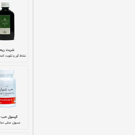
شربت ریح
نشاط آور و تقویت کنن
کپسول حب ش
مسهل، منقی دماغ