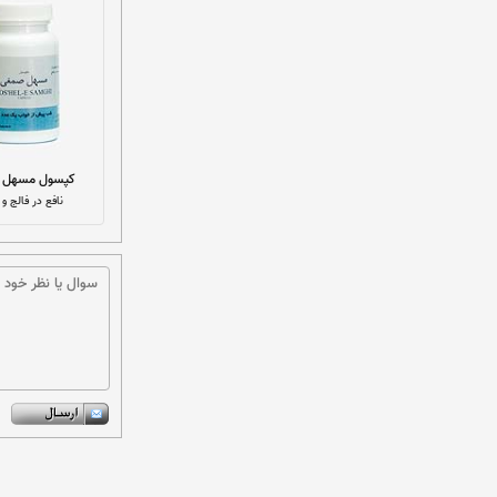
کپسول مسهل 
نافع در فالج و