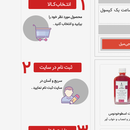
نباید بیش از سه ماه ادامه پیدا کند چون موجب غلظت مواد می شود. هر ۸ ساعت یک کپسول
جی‌میل‌
ت اسطوخودوس
 و اعصاب و خواب آور