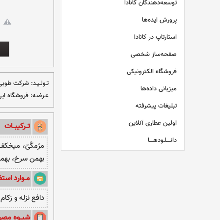
توسعه‌دهندگان کانادا
پرورش ایده‌ها
استارتاپ در کانادا
صفحه‌ساز شخصی
فروشگاه الکترونیکی
تـولـیـد:
شرکت طوبی
میزبانی داده‌ها
عـرضـه:
فروشگاه ‌ای
تبلیغات پیشرفته
اولین عطاری آنلاین
تــرکیبــات
دانــــلـودهــــا
مرّمکّیّ، میخک
بهمن سرخ، بهمن 
مــوارد استفـ
دافع نزله و زک
شیــوه مصر