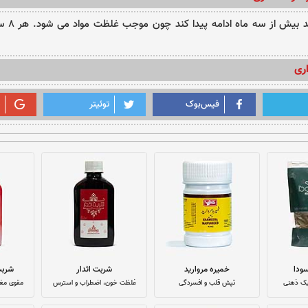
مصرف دارو 
ری
فیس‌بوک
توئیتر
ودا
خمیره مروارید
شربت اثدار
شرب
یک ذهنی
تپش قلب و افسردگی
غلظت خون، اضطراب و استرس
مقوی مغز