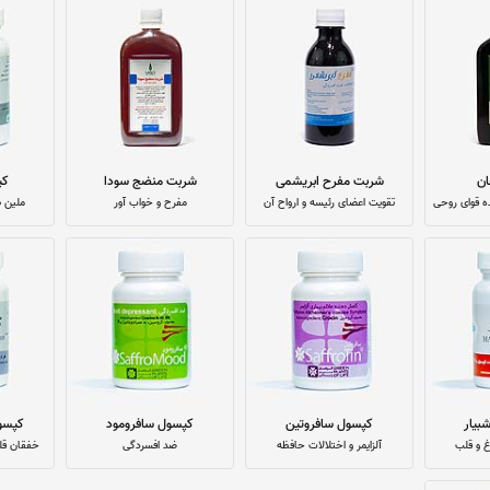
ان
شربت مفرح ابریشمی
شربت منضج سودا
کپ
ده قوای روحی
تقویت اعضای رئیسه و ارواح آن
مفرح و خواب آور
ملین ط
بیار
کپسول سافروتین
کپسول سافرومود
کپسو
 و قلب
آلزایمر و اختلالات حافظه
ضد افسردگی
خفقان قلب