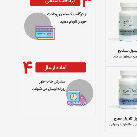
سول بسفایج
بع سوداوی مزاجان
ل گاوزبان مفرح
ی، مالیخولیا، وسواس