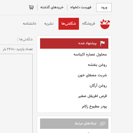
ورود
فهرست دلخواه
خریدهای گذشته
خانه
فروشگاه
شگفتی‌ها
نشریه
دانشنامه
شگفتی‌ها
پیشنهاد شده
تعداد بازديد: 26110 بار
محلول عصاره اکیناسه
روغن بنفشه
شربت مصفای خون
روغن آرگان
قرص اطریفل صغیر
پودر مطبوخ زکام
لينك‌های مرتبط