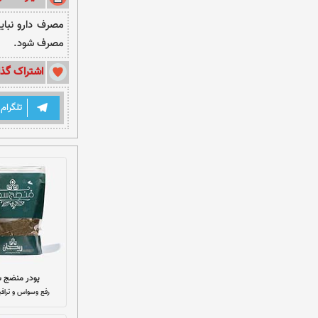
مصرف شود.
اشتراک گذا
تلگرام
پودر منضج س
رفع وسواس و تراف