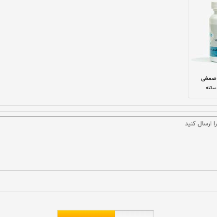
صمغی
 سکته