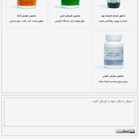
شربت جالینوس
شربت ریفلاکس
نافع در امراض معده و هاضمه
ریفلاکس معده
شربت مغنی اکسیر
قرص اطریفل گشنیزی
مقوی معده و اشتها آور
ضد نفخ و ضد رفلاکس