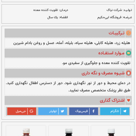
ت دلخواه
نــا مــوجــود
درمـان:
تقویت کننده معده
انقضاء:
یك سال
، هلیله سیاه، بلیله، آمله، عسل و روغن بادام شیرین