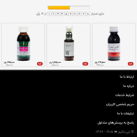
معجون اطریفل صغیر
معجون جوارش آمله
دفع رطوبات زاید دستگاه گوارش
مقوی معده، کبد، قلب، مغز و ملین
ارتباط با ما
درباره ما
شرایط خدمات
حريم شخصی كاربران
تبليغات با ما
پاسخ به پرسش‌های متداول
© ایی‌حکیم ❤️ 1405 - 1389