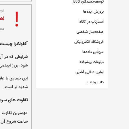
توسعه‌دهندگان کانادا
توص
پرورش ایده‌ها
پی
استارتاپ در کانادا
منب
صفحه‌ساز شخصی
فروشگاه الکترونیکی
آنفولانزا چیست
میزبانی داده‌ها
شرایطی که در آن
تبلیغات پیشرفته
شود. بروز اپیدمی 
اولین عطاری آنلاین
این بیماری با ع
دانــــلـودهــــا
شدید تر است.
تفاوت های سرماخ
مهمترین تفاوت ای
ساعت شروع آن را