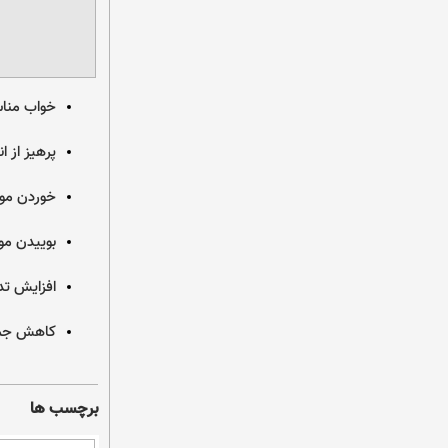
خواب مناس
پرهیز از ا
خوردن موا
بوییدن مو
افزایش تد
کاهش جما
برچسب ها