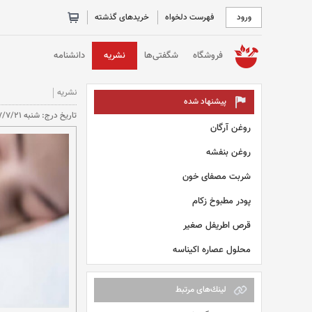
ورود
فهرست دلخواه
خریدهای گذشته
خانه
فروشگاه
شگفتی‌ها
نشریه
دانشنامه
نشریه
پیشنهاد شده
تاريخ درج: شنبه 1397/7/21 (11:35) تعداد بازديد: 15464 بار
روغن آرگان
روغن بنفشه
شربت مصفای خون
پودر مطبوخ زکام
قرص اطریفل صغیر
محلول عصاره اکیناسه
لينك‌های مرتبط