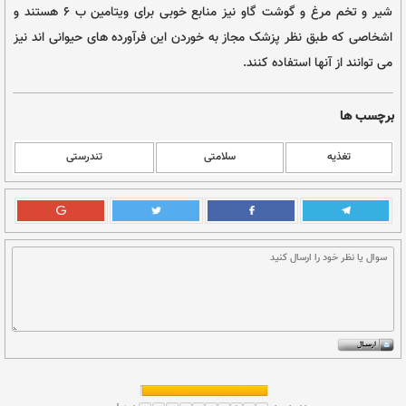
مقدار ویتامین ب ۶ ضروری روزانه برای اشخاص جوان بالغ در حدود ۲ میلی
مقدار برای اشخاص سالخورده به هیچ وجه کافی نیست.
آزمایش ها نشان داده است همین که مقدار ویتامین ب ۶ در رژیم غذایی
سالخوردگان از ۲ میلی گرم در روز به ۵۰ میلی گرم در روز افزایش داده شده،
ن آنها کاملاً تقویت گردیده است.
برای تأمین ویتامین ب ۶ به منظور جبران آن باید کوشید در رژیم غذایی از
مواد غذایی سرشار از ویتامین ب ۶ استفاده کرد. نخود، آلو و عصارۀ آلو و
زمینی و موز از جمله مواد غذایی هستند که منبع
خوبی برای ویتامین ب ۶ به شمار می رود. بدیهی است که جگر، قلوه، دل،
شیر و تخم مرغ و گوشت گاو نیز منابع خوبی برای ویتامین ب ۶ هستند و
شک مجاز به خوردن این فرآورده های حیوانی اند نیز