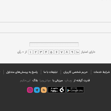
دارای امتیاز
از 0 رأی
شرایط خدمات
حريم شخصی كاربران
تبليغات با ما
پاسخ به پرسش‌های متداول
©
قدرت گرفته از
وِب‌اَپ
میزبانی با
مولتی‌ویرا
بلاگ
ایی‌حکیم