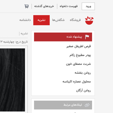
ورود
فهرست دلخواه
خریدهای گذشته
خانه
فروشگاه
شگفتی‌ها
نشریه
دانشنامه
نشریه
پیشنهاد شده
تاريخ درج: چهارشنبه 1399/7/23 (16:51) تعداد بازديد: 15318 بار
قرص اطریفل صغیر
پودر مطبوخ زکام
شربت مصفای خون
روغن بنفشه
محلول عصاره اکیناسه
روغن آرگان
لينك‌های مرتبط