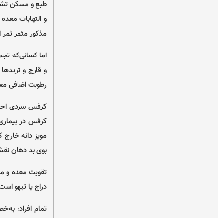
طبع و مسکن تشنگ
و التهابات معده 
مذکور مثمر ثمر 
اما کسانی‌که تج
و قارچ و تریدها
رطوبت اضافی معد
کرفس سردی احشا 
کرفس در بیماری‌
مویز دانه خارج ک
بوی بد دهان نقش
تقویت معده و من
دراج یا تیهو است
تمام افراد، به‌خ