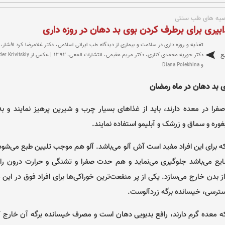
یه های طب سنتی
ابیری برای برطرف کردن بوی بد دهان در روزه داری
تغذیه و روزه داری در سلامت و بیماری از دیدگاه طب ایرانی اسلامی، دکتر غلامرضا کرد افشا
ع
دکتر حوریه محمدی کناری، دکتر مریم مقیمی، انتشارات المعی، ۱۳۹۲ | عکس از
er Krivitskiy
و
Diana Polekhina
 بد دهان در ماه رمضان
فرا در معده دارند، باید از غذاهای بسیار چرب و شیرین پرهیز نمایند و ب
غوره و سماق و زرشک و آبلیمو استفاده نمایند.
ه برای این افراد مفید است آش آلو می‌باشد. آلو هم موجب تلیین طبع می‌شود
ایع می‌باشد جلوگیری می‌نماید و هم حدت صفرا و تشنگی و حرارت درون را
ز بدن خارج می‌سازد. یکی از پر منفعت‌ترین خوراکی‌ها برای افراد فوق در این ما
ترسی، خیسانده برگه زردآلوست.
‌که معده گرم دارند، رافع بدبویی دهان است و مصرف خیسانده برگه آن خارج ک