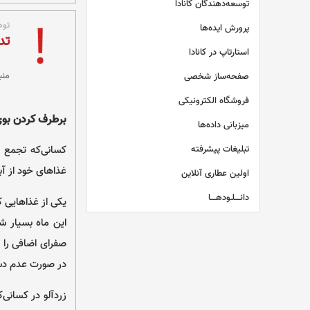
توسعه‌دهندگان کانادا
توص
پرورش ایده‌ها
تد
استارتاپ در کانادا
منب
صفحه‌ساز شخصی
فروشگاه الکترونیکی
برطرف کردن بوی
میزبانی داده‌ها
تبلیغات پیشرفته
کسانی‌که تجمع ص
غذاهای خود از آب
اولین عطاری آنلاین
دانــــلـودهــــا
یکی از غذاهایی ک
این ماه بسیار ش
صفرای اضافی را ا
در صورت عدم دس
زردآلو در کسانی