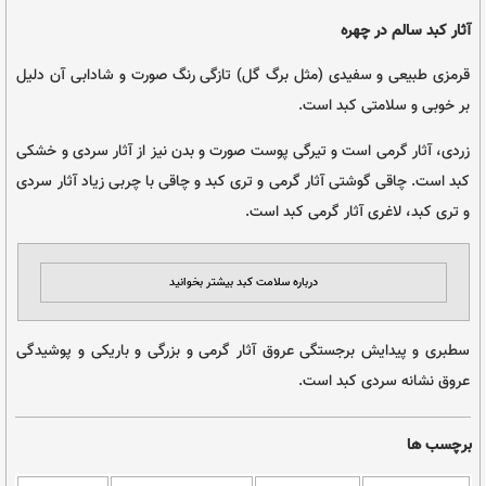
 سنتی
الم در پوست صورت
ا (گل و گیاه)، دکتر صفدر صانعی، انتشارات حافظ نوین، تهران، ۱۳۸۶ | عکس از
chris howard
Rodolfo 
و
 (مثل برگ گل) تازگی رنگ صورت و شادابی آن دلیل
د است.
و تیرگی پوست صورت و بدن نیز از آثار سردی و خشکی
آثار گرمی و تری کبد و چاقی با چربی زیاد آثار سردی