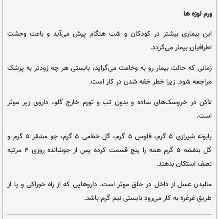
 سنتی
ای خناق یا خروسک از نگاه طب سنتی
ا (گل و گیاه)، دکتر صفدر صانعی، انتشارات حافظ نوین، تهران، ۱۳۸۶ | عکس از
Andrea Piacquadio
Gustavo
و
ر کودکان و شب هنگام پیش می‌آید و باعث وحشت
.
رو به وخامت می‌گراید، بایستی هر چه زودتر به پزشک
 خفه شدن در کار است.