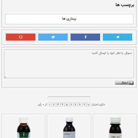
اده و بدون تب و تورم خارج گلو، داروی زیر موثر
بابونه شیرازی 5 گرم، فلوس 5 گرم، گل خطمی 5 گرم، جو مشقر 5 گرم و
گل بنفشه 5 گرم همه را پنج قسمت کرده پس از جوشانده روزی 4 مرتبه
ر حلق موثر است. داروهایی که از راه خوراکی و یا از
رود بایستی نیم گرم باشد.