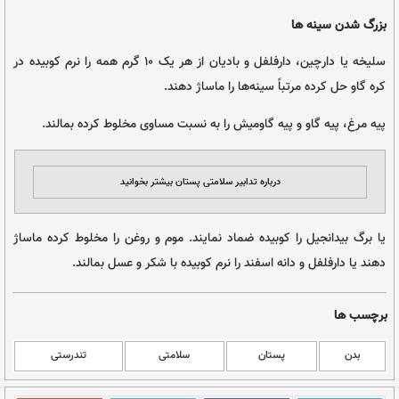
 سنتی
ای بزرگ شدن سینه ها از نگاه طب سنتی
ا (گل و گیاه)، دکتر صفدر صانعی، انتشارات حافظ نوین، تهران، ۱۳۸۶ | عکس از
Victoria Strukovskaya
Polina Tankil
و
سلیخه یا دارچین، دارفلفل و بادیان از هر یک 10 گرم همه را نرم کوبیده در
 سینه‌ها را ماساژ دهند.
ه گاومیش را به نسبت مساوی مخلوط کرده بمالند.