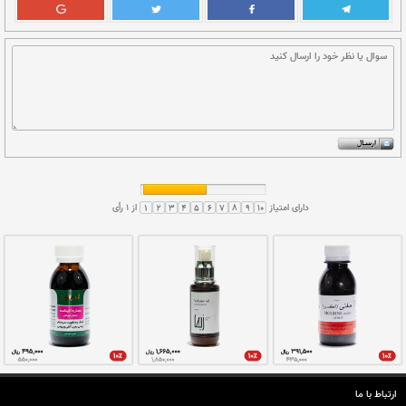
رباره تدابیر سلامتی پستان بیشتر بخوانید
وبیده ضماد نمایند. موم و روغن را مخلوط کرده ماساژ
 اسفند را نرم کوبیده با شکر و عسل بمالند.
تان
سلامتی
تندرستی
ارتباط با ما