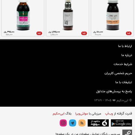
بیماری ها
ارتباط با ما
درباره ما
شرایط خدمات
حريم شخصی كاربران
تبليغات با ما
پاسخ به پرسش‌های متداول
© ایی‌حکیم ❤️ 1405 - 1389
قدرت گرفته از
وِب‌اَپ
میزبانی با
مولتی‌ویرا
بلاگ
ایی‌حکیم
سرویس رایگان نمایش صفحات من در یک صفحه!