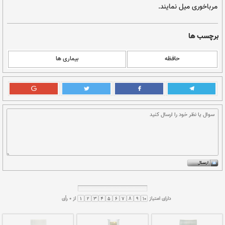
 نفسانی را مشوش گرداند به‌وجود می‌آید.
طوبت بدن باشد سنگینی در وسط سر حس می‌شود که با
درمان را باید شروع کرد تا تعادل بدن برقرار شده تا
داروهای مرخی "شل کننده" را بر وسط سر ضماد کردن
فلفل گرد، وج، دارچین، قرفه، سنبل، جوز هندی هر کدام 5 گرم با 10 گرم
آمله مقشر و 2 گرم زعفران نرم ساییده در 250 گرم عسل، روزی سه قاشق