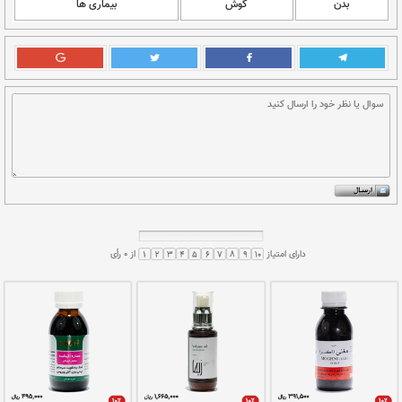
 پاکسازی بدن به وسیله معجون هلیله‌جات انجام
می‌یابد. سپس از پوست کوکنار 15 گرم، تخم گشنیز 20 گرم، تخم کاهو 15
نسخه: گل مامیثا 5 گرم، در 5 گرم روغن بادام و یک قاشق سرکه حل کرده در
مجرای گوش بمالند و صندل 5 گرم، مامیثا 5 گرم نرم کوبیده در آب گشنیز و
ارج ضماد نمایند.
گوش
بیماری ها