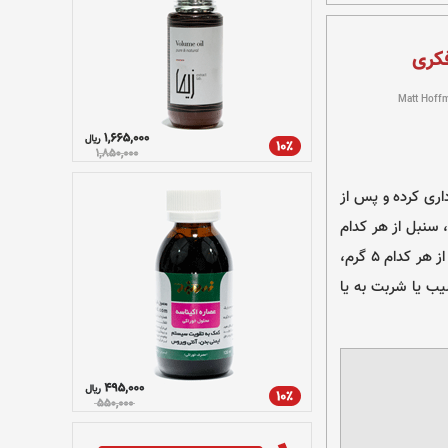
فکری
Matt Hoff
گه‌داری کرده و پس از
 سرخ و سفید، بادیان، سنبل از هر کدام
10 گرم، تخم گشنیز، بهمن سرخ و سفید، دارچین، طباشیر، پوست نارنج، ابریشم مقرض، کهربا از هر کدام 5 گرم،
یده در شربت سیب یا شربت به یا