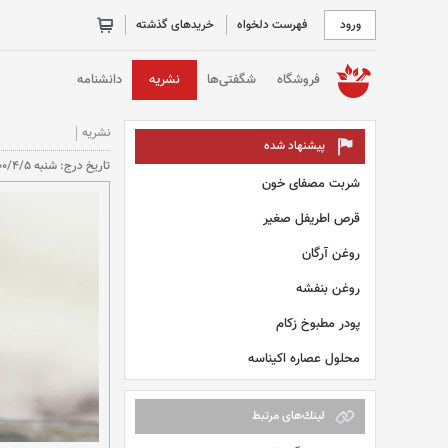
ورود
فهرست دلخواه
خریدهای گذشته
خانه
فروشگاه
شگفتی‌ها
نشریه
دانشنامه
نشریه
پیشنهاد شده
تاريخ درج: شنبه 1400/4/5 (9:53) تعداد بازديد: 15411 بار
شربت مصفای خون
قرص اطریفل صغیر
روغن آرگان
روغن بنفشه
پودر مطبوخ زکام
محلول عصاره اکیناسه
لينك‌های مرتبط