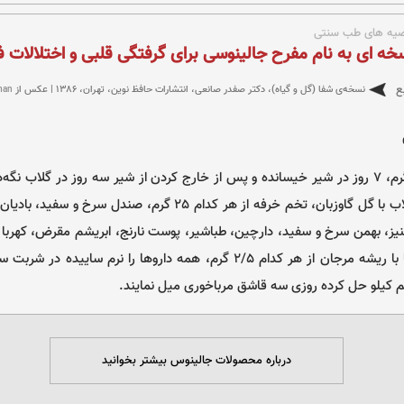
یه های طب سنتی
خه ای به نام مفرح جالینوسی برای گرفتگی قلبی و اختلالات 
ع
نسخه‌ی شفا (گل و گیاه)، دکتر صفدر صانعی، انتشارات حافظ نوین، تهران، ۱۳۸۶ | عکس از
man
آمله مقشر 25 گرم، 7 روز در شیر خیسانده و پس از خارج کردن از شیر سه روز در گلاب ن
خارج کردن از گلاب با گل گاوزبان، تخم خرفه از هر کدام 25 گرم، صندل
مروارید و بسد یا با ریشه مرجان از هر کدام 2/5 گرم، همه داروها را نرم سای
یم کیلو حل کرده روزی سه قاشق مرباخوری میل نمایند.
درباره محصولات جالینوس بیشتر بخوانید