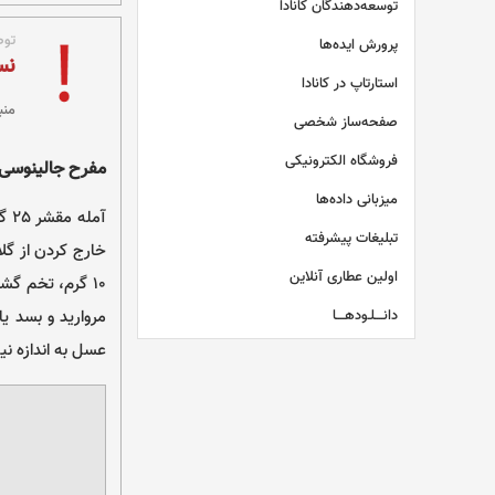
توسعه‌دهندگان کانادا
توص
پرورش ایده‌ها
نس
استارتاپ در کانادا
منب
صفحه‌ساز شخصی
فروشگاه الکترونیکی
مفرح جالینوسی
میزبانی داده‌ها
تبلیغات پیشرفته
اولین عطاری آنلاین
دانــــلـودهــــا
عسل به اندازه ن