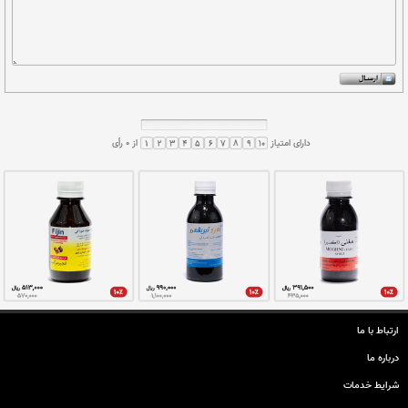
گرم، مرمکی 10 گرم، باقلای مصری 10 گرم با آب خاکستر چوب رزیا با جوشانده
وست
مو
ارتباط با ما
درباره ما
شرایط خدمات