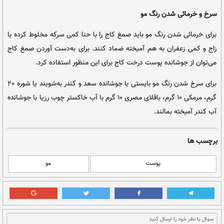
 سنتی
ی خرمائی و قرمز کردن رنگ مو از نگاه طب سنتی
ا (گل و گیاه)، دکتر صفدر صانعی، انتشارات حافظ نوین، تهران، ۱۳۸۶ | عکس از
Nikolai Ulltang
Pietra Schw
و
گ مو
مو باید صمغ کاج را با حنا کمی سرکه مخلوط کرده با
 هم آمیخته ضماد کنند. برای به‌دست آوردن صمغ کاج
وست درخت کاج برای این منظور استفاده کرد.
برای سرخ شدن رنگ مو بایستی با جوشانده سعد و کندر به‌شویند یا شوره 20