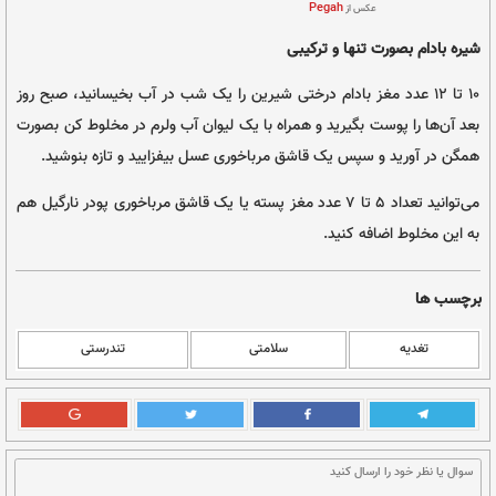
 سنتی
و دانه‌های روغنی
کاربردی بهبود تاب آوری جسمی روانی از منظر طب ایرانی، دکتر مجید انوشیروانی، دکتر
مهرداد کریمی، دکتر حسین رضایی زاده، انجمن علمی طب سنتی ایران، تابستان ۱۴۰۰ چاپ اول |
Pegah
 و ترکیبی
غز بادام درختی شیرین را یک شب در آب بخیسانید، صبح روز
رید و همراه با یک لیوان آب ولرم در مخلوط کن بصورت
یک قاشق مرباخوری عسل بیفزایید و تازه بنوشید.