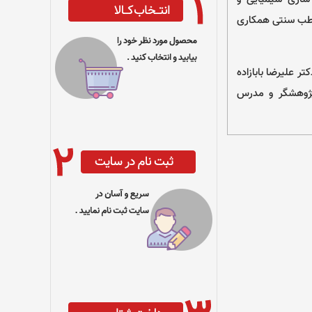
ی طب سنتی همکاری
 علیرضا بابازاده
(پژوهشگر و مدرس