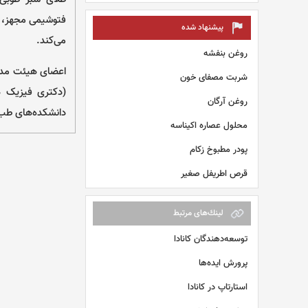
فتوشیمی مجهز، ب
پیشنهاد شده
می‌کند.
روغن بنفشه
اعضای هیئت مدیر
شربت مصفای خون
(دکتری فیزیک ه
روغن آرگان
دانشکده‌های طب
محلول عصاره اکیناسه
پودر مطبوخ زکام
قرص اطریفل صغیر
لينك‌های مرتبط
توسعه‌دهندگان کانادا
پرورش ایده‌ها
استارتاپ در کانادا