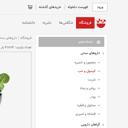
ورود
فهرست دلخواه
خریدهای گذشته
خانه
فروشگاه
شگفتی‌ها
نشریه
دانشنامه
فروشگاه
داروهای سنت
دسته بندی
تعداد بازديد: 41884 بار
داروهای سنتی
معجون و خمیره
کپسول و حب
شربت
روغن و پماد
پودر
محلول و قطره
افشانه و اسپری
گیاهان دارویی