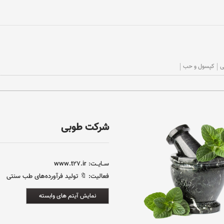
ی
کپسول و حب
شرکت طوبی
ســایــت:
www.t27.ir
فعالیت:
🔖 تولید فرآورده‌های طب سنتی
نمایش آیتم های وابسته