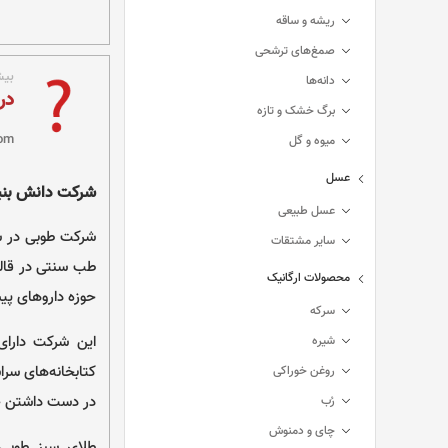
ریشه و ساقه
صمغ‌های ترشحی
بیش
دانه‌ها
در
برگ خشک و تازه
om
میوه و گل
عسل
شرکت دانش بنی
عسل طبیعی
سایر مشتقات
محصولات ارگانیک
حوزه داروهای پی
سرکه
شیره
کتابخانه‌های سرا
روغن خوراکی
در دست داشتن چن
رُب
چای و دمنوش
طلای سبز طوبی 