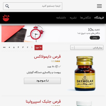
فروشگاه
شگفتی‌ها
نشریه
دانشنامه
1
70 مورد
2
3
4
5
>
>>
قرص دایمولاکس
✅
📦 ۲۰ عدد
یبوست و پاکسازی دستگاه گوارش