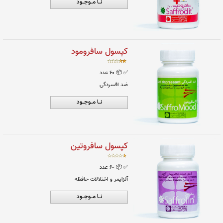
✅
📦 ۶٠ عدد
علائم اختلالات پیش از قاعدگی
نــا مــوجــود
کپسول سافرودیت
✅ ۴۱۳۴۶۴۹۲۶۲۹۲۵۸۴۵
📦 ۶٠ عدد
اختلالات جنسی بانوان
نــا مــوجــود