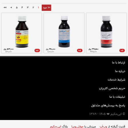
کپسول سافرومود
✅
📦 ۶٠ عدد
ضد افسردگی
ارتباط با ما
نــا مــوجــود
درباره ما
شرایط خدمات
حريم شخصی كاربران
تبليغات با ما
کپسول سافروتین
پاسخ به پرسش‌های متداول
© ایی‌حکیم ❤️ 1405 - 1389
✅
📦 ۶٠ عدد
قدرت گرفته از
وِب‌اَپ
میزبانی با
مولتی‌ویرا
بلاگ
ایی‌حکیم