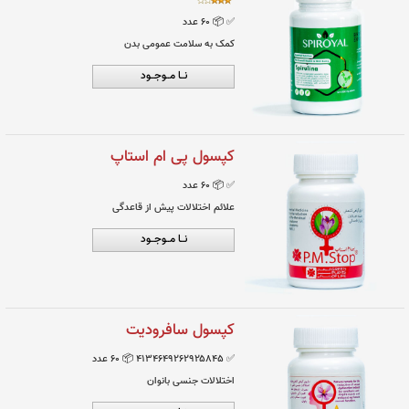
نــا مــوجــود
قرص جلبک اسپیرولینا
✅
📦 ۶٠ عدد
کمک به سلامت عمومی بدن
نــا مــوجــود
کپسول پی ام استاپ