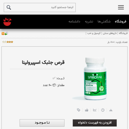
فروشگاه
شگفتی‌ها
نشریه
دانشنامه
حب
قرص جلبک اسپیرولینا
ثــبــت:
✅
مقدار:
📦 ۶٠ عدد