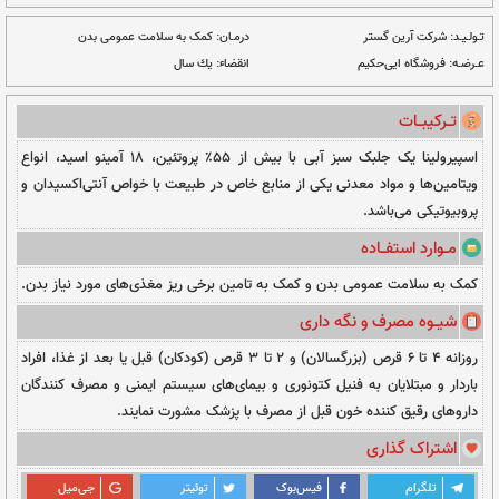
ت دلخواه
نــا مــوجــود
درمـان:
کمک به سلامت عمومی بدن
انقضاء:
یك سال
اسپیرولینا یک جلبک سبز آبی با بیش از ۵۵٪ پروتئین، ۱۸ آمینو اسید، انواع
نی یکی از منابع خاص در طبیعت با خواص آنتی‌اکسیدان و