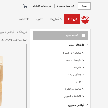
ورود
فهرست دلخواه
خریدهای گذشته
خانه
فروشگاه
شگفتی‌ها
نشریه
دانشنامه
فروشگاه
گیاهان داروی
دسته بندی
تعداد بازديد: 18889 بار
داروهای سنتی
معجون و خمیره
کپسول و حب
شربت
روغن و پماد
پودر
محلول و قطره
افشانه و اسپری
گیاهان دارویی