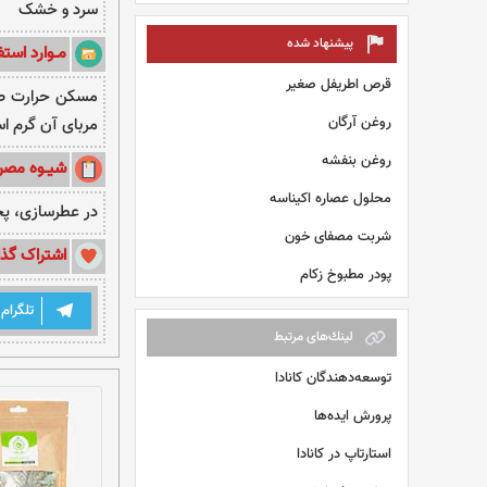
سرد و خشک
پیشنهاد شده
مــوارد استفـ
قرص اطریفل صغیر
مسکن حرارت صف
روغن آرگان
مربای آن گرم ا
روغن بنفشه
شیــوه مصر
محلول عصاره اکیناسه
در عطرسازی، پخ
شربت مصفای خون
اشتراک گذا
پودر مطبوخ زکام
تلگرام
لينك‌های مرتبط
توسعه‌دهندگان کانادا
پرورش ایده‌ها
استارتاپ در کانادا