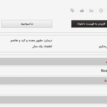
افزودن به فهرست دلخواه
نــا مــوجــود
درمـان:
مقوی معده و کبد و هاضم
ی‌حکیم
انقضاء:
یك سال
Ros
ـد