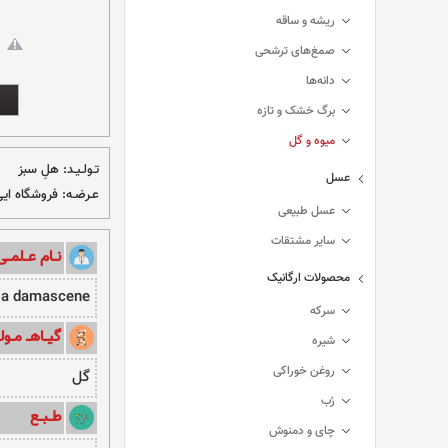
ریشه و ساقه
صمغ‌های ترشحی
دانه‌ها
برگ خشک و تازه
میوه و گل
تـولـیـد:
هلِ سبز
عسل
عـرضـه:
فروشگاه ‌ای
عسل طبیعی
سایر مشتقات
نــام عــلمــی
محصولات ارگانیک
a damascene
سرکه
گیــاهــ مــولـ
شیره
روغن خوراکی
گل
رُب
طــبــع
چای و دمنوش