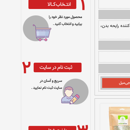
نده رایحه بدن،
جی‌میل‌