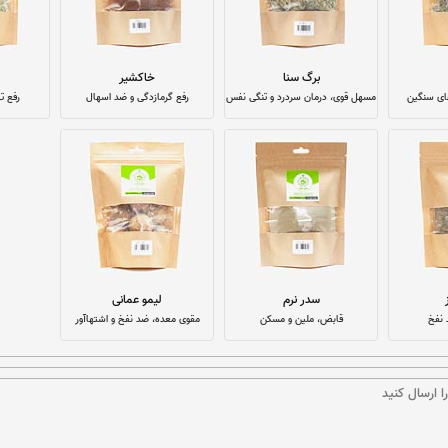
برگ سنا
خاکشیر
ای سنگین
مسهل قوی، درمان سردرد و تنگی نفس
رفع گرمازدگی و ضد اسهال
رفع ت
سدر نرم
لیمو عمانی
 نفخ
قابض، ملین و مسکن
مقوی معده، ضد نفخ و اشتهاآور