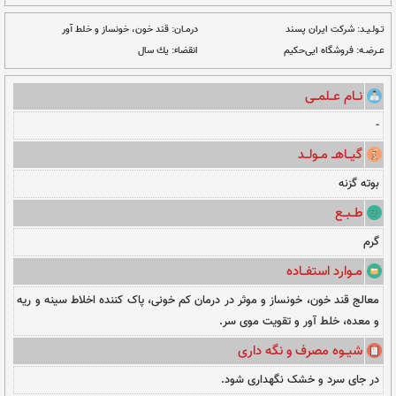
ت دلخواه
نــا مــوجــود
درمـان:
قند خون، خونساز و خلط آور
انقضاء:
یك سال