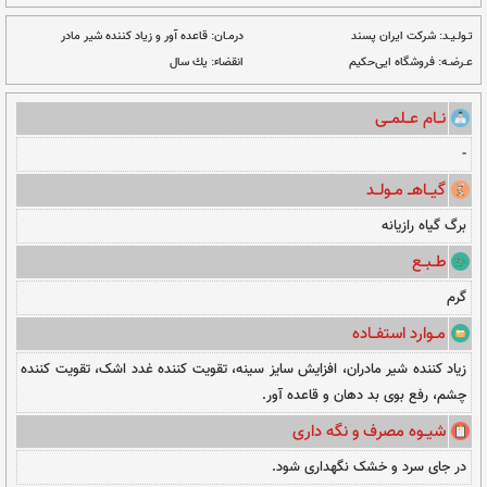
ت دلخواه
نــا مــوجــود
درمـان:
قاعده آور و زیاد کننده شیر مادر
انقضاء:
یك سال