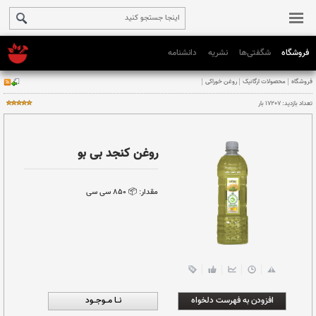
فروشگاه
شگفتی‌ها
نشریه
دانشنامه
وراکی
روغن کنجد بی بو
مقدار:
📦 ٨٥٠ سی سی