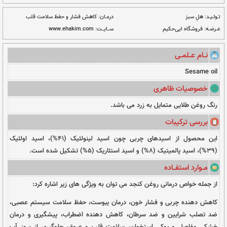
ت دلخواه
نــا مــوجــود
درمـان:
کاهش فشار و حفظ سلامت قلب
ســایــت:
www.ehakim.com
ی