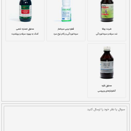
افشانه بینی نازومیون
پودر مطبوخ زکام
عفونت مجاری تنفسی و سینوس
گلو دردهای گرم
شربت آلرگارد
شربت اوشن