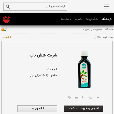
فروشگاه
شگفتی‌ها
نشریه
دانشنامه
شربت شش ناب
ثــبــت:
✅
مقدار:
📦 ۱۵٠ میلی لیتر