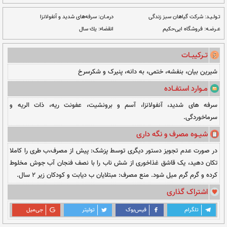
ت دلخواه
نــا مــوجــود
ندگی
درمـان:
سرفه‌های شدید و آنفولانزا
انقضاء:
یك سال
می، به دانه، پنیرک و شکرسرخ