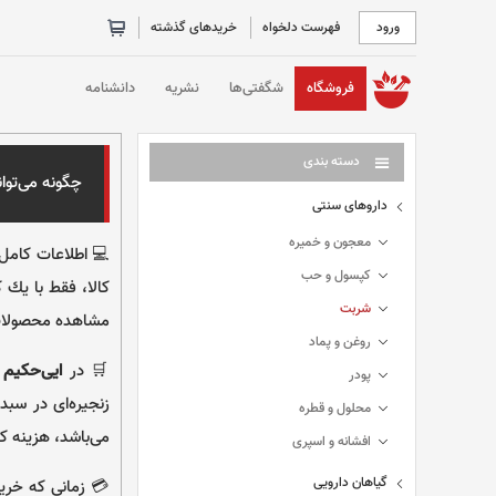
ورود
فهرست دلخواه
خریدهای گذشته
خانه
فروشگاه
شگفتی‌ها
نشریه
دانشنامه
دسته بندی
چگونه می‌توان
داروهای سنتی
معجون و خمیره
💻 اطلاعات كام
کپسول و حب
كالا، فقط با يك 
شربت
مشاهده محصولات 
روغن و پماد
🛒 در
ایی‌حکیم
ه
پودر
زنجيره‌ای در سب
محلول و قطره
می‌باشد، هزينه ك
افشانه و اسپری
گیاهان دارویی
💳 زمانی كه خريد