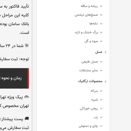
تأييد فاكتور به 
ریشه و ساقه
صمغ‌های ترشحی
بانك سامان بوده
دانه‌ها
است.
برگ خشک و تازه
میوه و گل
🎯 شما در ۲۴ ساعت شبانه روز و ۷ روز هفته می‌‏توانید سفارش خود را ثبت کنید.
عسل
توجه: ثبت سفارش 
عسل طبیعی
سایر مشتقات
زمان و نحوه 
محصولات ارگانیک
سرکه
شیره
تهران مخصوص کار
روغن خوراکی
رُب
چای و دمنوش
ثبت سفارش می‌با