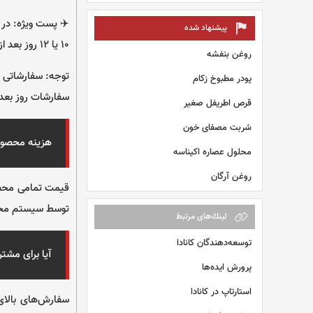
✈️ پست ویژه: در 
پیشنهاد شده
۱۰ یا ۱۲ روز بعد از قبول مرسوله می‌باشد.
روغن بنفشه
پودر مطبوخ زکام
سفارشات روز بعدی
قرص اطریفل صغیر
شربت مصفای خون
هزینه محصول
محلول عصاره اکیناسه
روغن آرگان
قیمت تمامی محصول
توسط سیستم محاس
لينك‌های مرتبط
توسعه‌دهندگان کانادا
آیا برای مشتر
پرورش ایده‌ها
استارتاپ در کانادا
سفارش‌های بالا