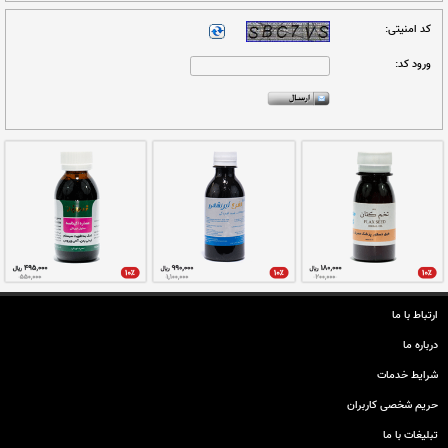
ارتباط با ما
ال گردد.
درباره ما
شرایط خدمات
حريم شخصی كاربران
تبليغات با ما