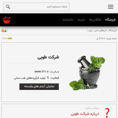
فروشگاه
شگفتی‌ها
نشریه
دانشنامه
شرکت طوبی
ســایــت:
www.t27.ir
فعالیت:
🔖 تولید فرآورده‌های طب سنتی