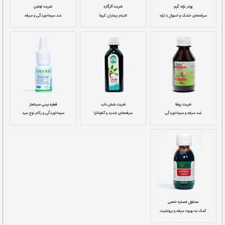
فیس‌بوک
توئیتر
جی‌میل‌
افشانه بینی نازومیون
پودر مطبوخ زکام
عفونت مجاری تنفسی و سینوس
گلو دردهای گرم