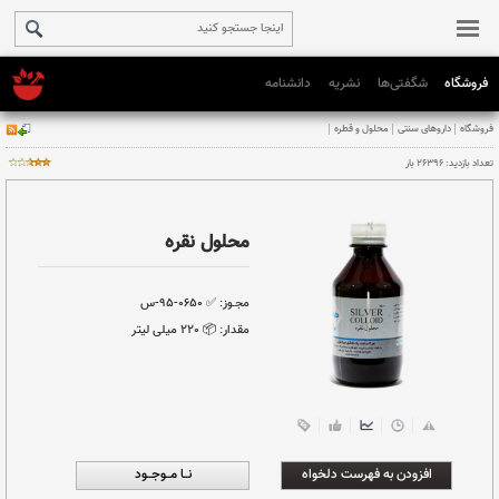
فروشگاه
شگفتی‌ها
نشریه
دانشنامه
طره
محلول نقره
مجـوز:
✅ ۰۶۵۰-۹۵-س
مقدار:
📦 ٢٢٠ میلی لیتر