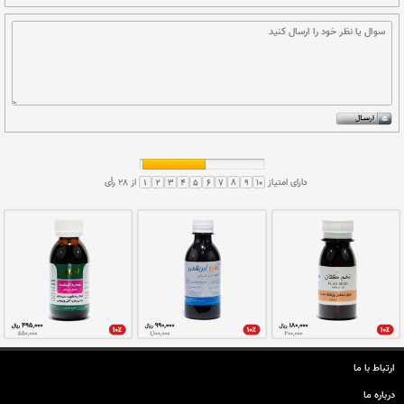
شربت آلرگارد
شربت اوشن
التیام بیماران کرونا
ضد سرماخوردگی و سرفه
ارتباط با ما
شربت شش ناب
قطره بینی سیناماز
درباره ما