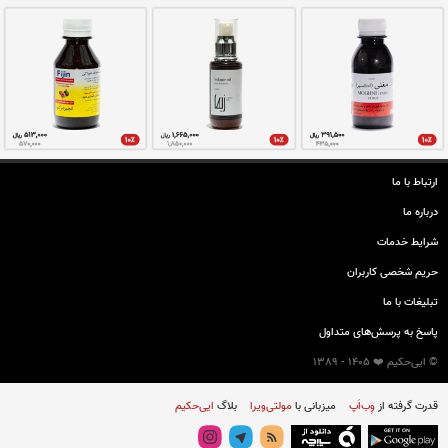
لاین فرآورده‌های طبیعی و سنتی دارای مجوز از سازمان
لاعات علمی و کاربردی در حوزه طب سنتی ایران با هدف
ی فعالیت می نماید.
ببینید.
ارتباط با ما
درباره ما
شرایط خدمات
حريم شخصی كاربران
تبليغات با ما
پاسخ به پرسش‌های متداول
© ایی‌حکیم ❤️ 1405 - 1389
قدرت گرفته از
وِب‌اَپ
میزبانی با
مولتی‌ویرا
بلاگ
ایی‌حکیم