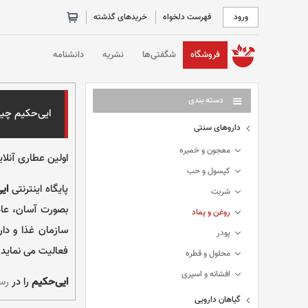
ورود
فهرست دلخواه
خریدهای گذشته
خانه
فروشگاه
شگفتی‌ها
نشریه
دانشنامه
دسته بندی
ایی‌حکیم
چیست
داروهای سنتی
معجون و خمیره
اولین عطاری آنلای
کپسول و حب
پایگاه اینترنتی
ای
شربت
بصورت آسان، عادل
روغن و پماد
سازمان غذا و دا
پودر
فعالیت می نماید.
محلول و قطره
افشانه و اسپری
ایی‌حکیم
را در
رسا
گیاهان دارویی