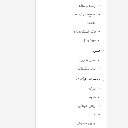
ریشه و ساقه
صمغ‌های ترشحی
دانه‌ها
برگ خشک و تازه
میوه و گل
عسل
عسل طبیعی
سایر مشتقات
محصولات ارگانیک
سرکه
شیره
روغن خوراکی
رُب
چای و دمنوش