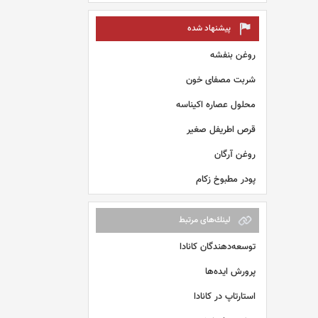
پیشنهاد شده
روغن بنفشه
شربت مصفای خون
محلول عصاره اکیناسه
قرص اطریفل صغیر
روغن آرگان
پودر مطبوخ زکام
لينك‌های مرتبط
توسعه‌دهندگان کانادا
پرورش ایده‌ها
استارتاپ در کانادا