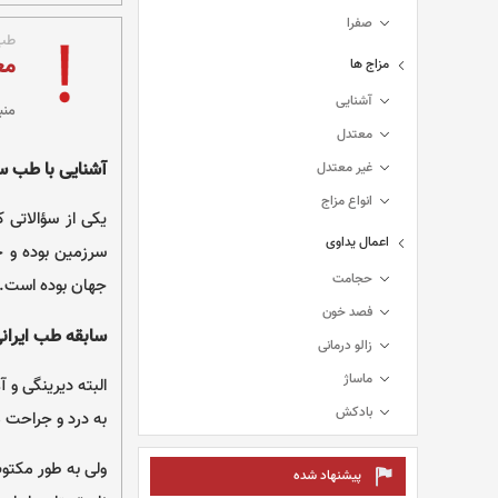
صفرا
طب 
مع
مزاج ها
آشنایی
منب
معتدل
آشنایی با طب سن
غیر معتدل
انواع مزاج
یکی از سؤالاتی 
اعمال یداوی
سرزمین بوده و 
حجامت
جهان بوده است.
فصد خون
سابقه طب ایران
زالو درمانی
ماساژ
البته دیرینگی و 
بادکش
به درد و جراحت 
پیشنهاد شده