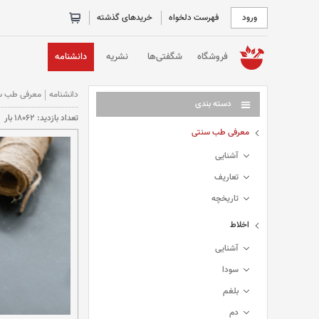
ورود
فهرست دلخواه
خریدهای گذشته
خانه
فروشگاه
شگفتی‌ها
نشریه
دانشنامه
دانشنامه
معرفی طب س
دسته بندی
تعداد بازديد: 18062 بار
معرفی طب سنتی
آشنایی
تعاریف
تاریخچه
اخلاط
آشنایی
سودا
بلغم
دم