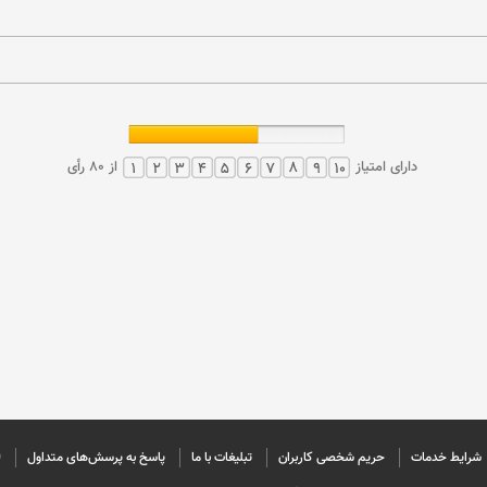
دارای امتیاز
از 80 رأی
شرایط خدمات
حريم شخصی كاربران
تبليغات با ما
پاسخ به پرسش‌های متداول
©