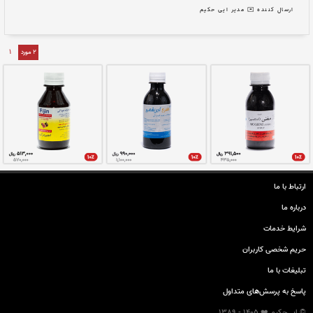
ارتباط با ما
درباره ما
حسین ابن سینا
شرایط خدمات
د در ترکیب مزاج یعنی اعتدال...
حريم شخصی كاربران
تبليغات با ما
 حکیم
پاسخ به پرسش‌های متداول
© ایی‌حکیم ❤️ 1405 - 1389