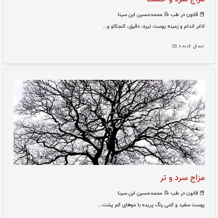
ک
حسین ابن سینا
تیره، دقیق، کنجکاو و...