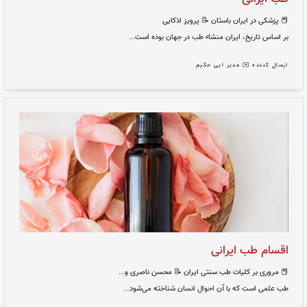
📝 پرويز اذكایی

بر اساس تاریخ، ایران منشاء
ارسال