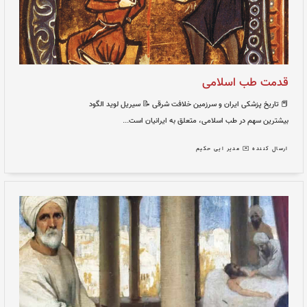
 حکیم
امی