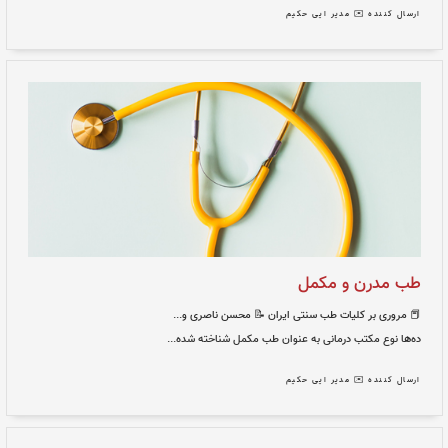
نتی ایران
📝 محسن ناصری و...
حوال انسان شناخته می‌شود...
 حکیم