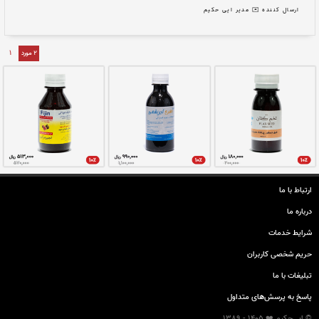
ارتباط با ما
درباره ما
نتی ایران
📝 محسن ناصری و...
شرایط خدمات
طوب و جایگاه آن در کبد است...
حريم شخصی كاربران
تبليغات با ما
 حکیم
پاسخ به پرسش‌های متداول
© ایی‌حکیم ❤️ 1405 - 1389