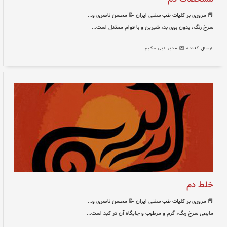
نتی ایران
📝 محسن ناصری و...
یرین و با قوام معتدل است...
 حکیم