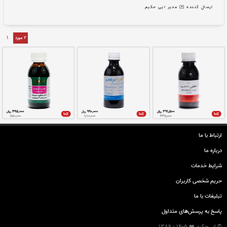
ارتباط با ما
درباره ما
نتی ایران
📝 محسن ناصری و...
شرایط خدمات
حريم شخصی كاربران
تبليغات با ما
 حکیم
پاسخ به پرسش‌های متداول
© ایی‌حکیم ❤️ 1405 - 1389