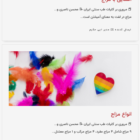
نتی ایران
📝 محسن ناصری و...
یختن است...
 حکیم