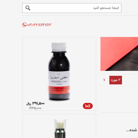
2 مورد
1
شده...