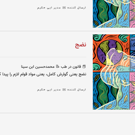
ارسال کننده ✉️ مدیر ایی حکیم
نضج
📕 قانون در طب
📝 محمدحسین ابن سینا
نضج یعنی گوارش کامل، یعنی مواد قوام لازم را پیدا کن
ارسال کننده ✉️ مدیر ایی حکیم