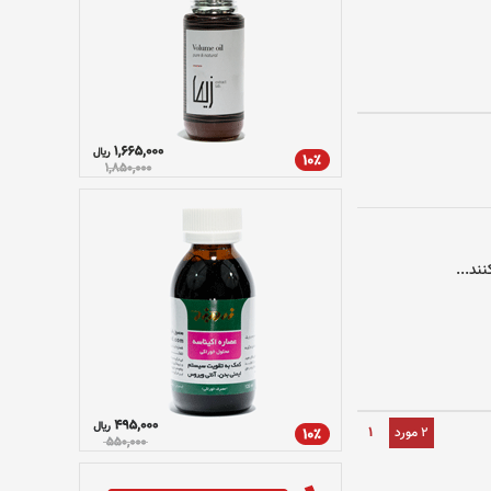
ند...
2 مورد
1