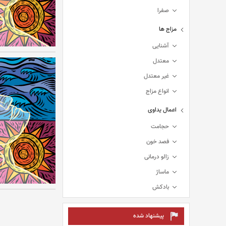
صفرا
مزاج ها
آشنایی
معتدل
غیر معتدل
انواع مزاج
اعمال یداوی
حجامت
فصد خون
زالو درمانی
ماساژ
بادکش
پیشنهاد شده