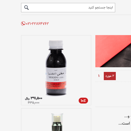
2 مورد
1
و...
است...