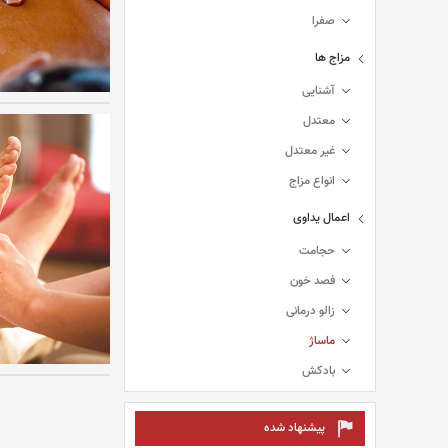
صفرا
مزاج ها
آشنایی
معتدل
غیر معتدل
انواع مزاج
اعمال یداوی
حجامت
فصد خون
زالو درمانی
ماساژ
بادکش
پیشنهاد شده