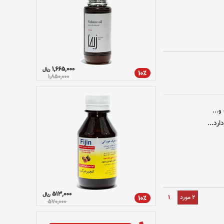
و...
رد...
2 مورد
1