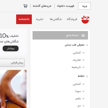
ورود
فهرست دلخواه
خریدهای گذشته
خانه
فروشگاه
شگفتی‌ها
نشریه
دانشنامه
دسته بندی
معرفی طب سنتی
آشنایی
تعاریف
تاریخچه
اخلاط
آشنایی
سودا
بلغم
دم